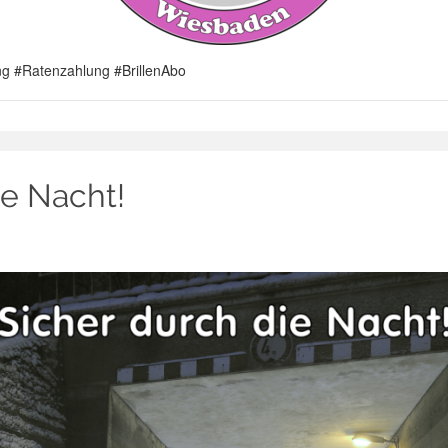
ung #Ratenzahlung #BrillenAbo
ie Nacht!