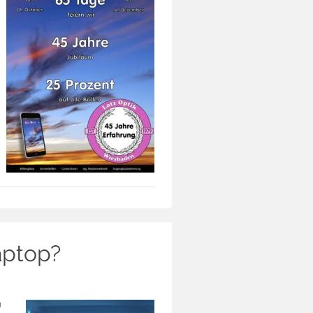
aptop?
m