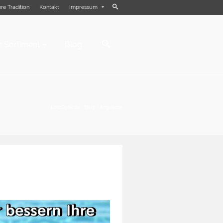
re Tradition
Kontakt
Impressum
 Sortiment
Blog
LotzOptik.de
/
Blog
/
Angebote