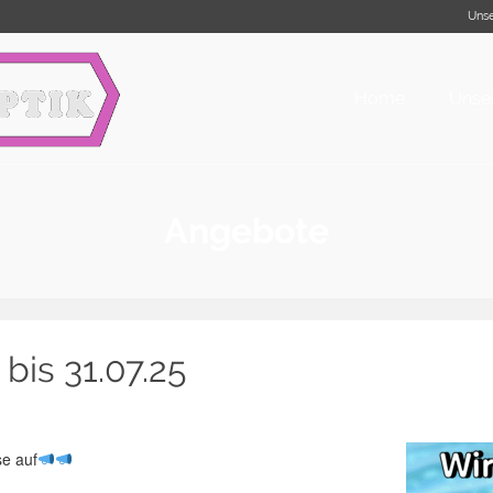
Unse
Home
Unser
Angebote
is 31.07.25
se auf