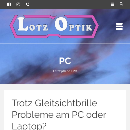
PC
LotzOptik.de
/
PC
Trotz Gleitsichtbrille
Probleme am PC oder
Laptop?