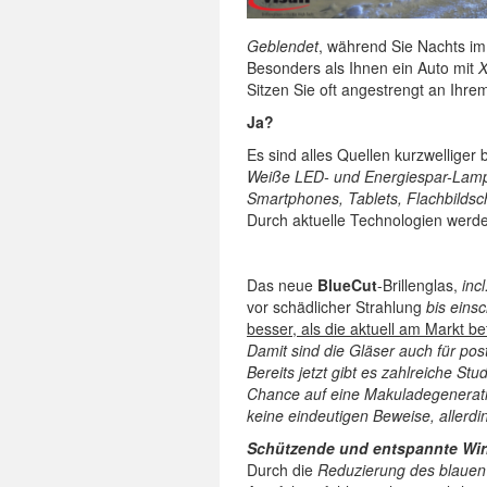
Geblendet
, während Sie Nachts i
Besonders als Ihnen ein Auto mit
X
Sitzen Sie oft angestrengt an Ihr
Ja?
Es sind alles Quellen kurzwelliger 
Weiße LED- und Energiespar-Lampe
Smartphones, Tablets, Flachbildsc
Durch aktuelle Technologien werde
Das neue
BlueCut
-Brillenglas,
inc
vor schädlicher Strahlung
bis eins
besser, als die aktuell am Markt be
Damit sind die Gläser auch für po
Bereits jetzt gibt es zahlreiche S
Chance auf eine Makuladegenerati
keine eindeutigen Beweise, allerdin
Schützende und entspannte Wirk
Durch die
Reduzierung des blauen