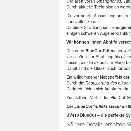
und allen voran
Smartphones, Tabl
Durch aktuelle Technologien werde
Die vermehrte Aussetzung unserer 
Langzeitrisiko dar.
Da diese Strahlung sehr energierei
einigen schweren Augenerkrankunge
Wir können Ihnen Abhilfe versch
Das neue
BlueCut
-Brillenglas,
inc
vor schädlicher Strahlung
bis eins
besser, als die aktuell am Markt be
Damit sind die Gläser auch für po
Ein willkommener Nebeneffekt der
Durch die
Reduzierung des blauen
Dadurch fühlen sich Autofahrer im
Zusätzlicher Vorteil des BlueCut-Gl
Der „BlueCut“-Effekt steckt im M
UV410 BlueCut – die perfekte S
Nähere Details erhalten S