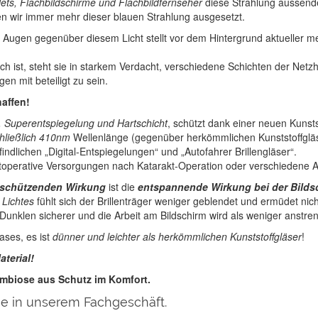
ets, Flachbildschirme und Flachbildfernseher
diese Strahlung aussend
n wir immer mehr dieser blauen Strahlung ausgesetzt.
Augen gegenüber diesem Licht stellt vor dem Hintergrund aktueller m
ch ist, steht sie in starkem Verdacht, verschiedene Schichten der Net
n mit beteiligt zu sein.
affen!
l. Superentspiegelung und Hartschicht
, schützt dank einer neuen Kuns
chließlich 410nm
Wellenlänge (gegenüber herkömmlichen Kunststoffglä
findlichen „Digital-Entspiegelungen“ und „Autofahrer Brillengläser“.
stoperative Versorgungen nach Katarakt-Operation oder verschiedene 
schützenden Wirkung
ist die
entspannende Wirkung bei der Bilds
 Lichtes
fühlt sich der Brillenträger weniger geblendet und ermüdet nich
 Dunklen sicherer und die Arbeit am Bildschirm wird als weniger anst
ases, es ist
dünner und leichter als herkömmlichen Kunststoffgläser
!
aterial!
ymbiose aus Schutz im Komfort.
ie in unserem Fachgeschäft.