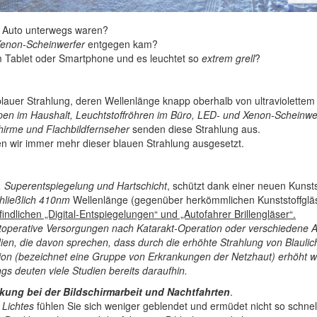
m Auto unterwegs waren?
enon-Scheinwerfer
entgegen kam?
em Tablet oder Smartphone und es leuchtet so
extrem grell
?
blauer Strahlung, deren Wellenlänge knapp oberhalb von ultraviolettem L
n im Haushalt, Leuchtstoffröhren im Büro, LED- und Xenon-Scheinwer
hirme und Flachbildfernseher
senden diese Strahlung aus.
n wir immer mehr dieser blauen Strahlung ausgesetzt.
l. Superentspiegelung und Hartschicht
, schützt dank einer neuen Kuns
chließlich 410nm
Wellenlänge (gegenüber herkömmlichen Kunststoffgl
findlichen „Digital-Entspiegelungen“ und „Autofahrer Brillengläser“.
stoperative Versorgungen nach Katarakt-Operation oder verschiedene 
tudien, die davon sprechen, dass durch die erhöhte Strahlung von Blauli
on (bezeichnet eine Gruppe von Erkrankungen der Netzhaut) erhöht we
gs deuten viele Studien bereits daraufhin.
ung bei der Bildschirmarbeit und Nachtfahrten
.
 Lichtes
fühlen Sie sich weniger geblendet und ermüdet nicht so schnel