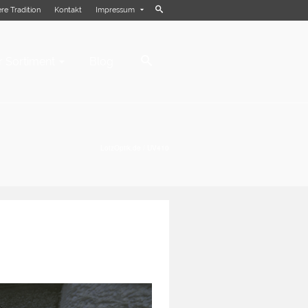
re Tradition
Kontakt
Impressum
 Sortiment
Blog
LotzOptik.de
/
UV410