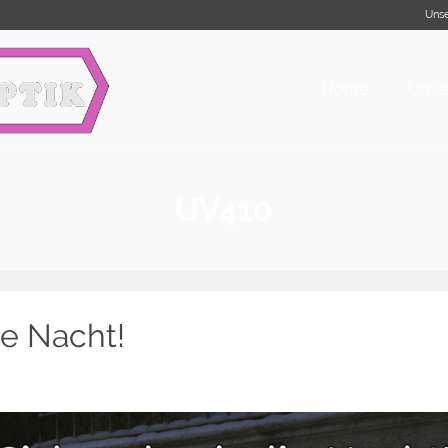
Unse
Home
Unser
UV410
ie Nacht!