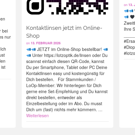
on
13. 
gen
Zweitb
Kontaktlinsen jetzt im Online-
Ihre 
 bei
_____
Shop
es nur
#Ersa
on
13. FEBRUAR 2026
#Diop
 Ich
JETZT im Online-Shop bestellbar!
#lotz
ust
Unter https://lotzoptik.de/linsen oder Du
den
scannst einfach diesen QR-Code, kannst
ist
Du per Smartphone, Tablet oder PC Deine
Kontaktlinsen easy und kostengünstig für
Dich bestellen. Für Stammkunden /
LoOp-Member: Wir hinterlegen für Dich
gerne eine Set-Empfehlung und Du kannst
direkt bestellen, entweder als
Einzelbestellung oder im Abo. Du musst
Dich um (fast) nichts mehr kümmern. …
Weiterlesen