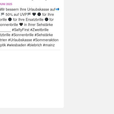
JUNI 2025
Wir bessern Ihre Urlaubskasse auf
50% auf UVP
für Ihre
rille
für Ihre Ersatzbrille
für
Sonnenbrille
in Ihrer Sehstärke
_____ #SaftyFirst #Zweitbrille
tzbrille #Sonnenbrille #Sehstärke
trien #Urlaubskasse #Sommeraktion
optik #wiesbaden #biebrich #mainz