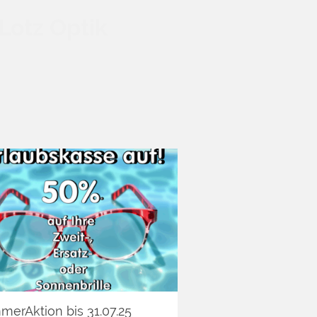
Lotz Optik
erAktion bis 31.07.25