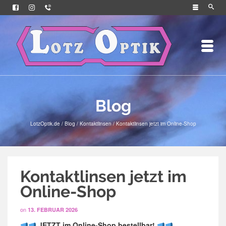
Blog
LotzOptik.de
/
Blog
/
Kontaktlinsen
/
Kontaktlinsen jetzt im Online-Shop
Kontaktlinsen jetzt im
Online-Shop
on
13. FEBRUAR 2026
JETZT im Online-Shop bestellbar!